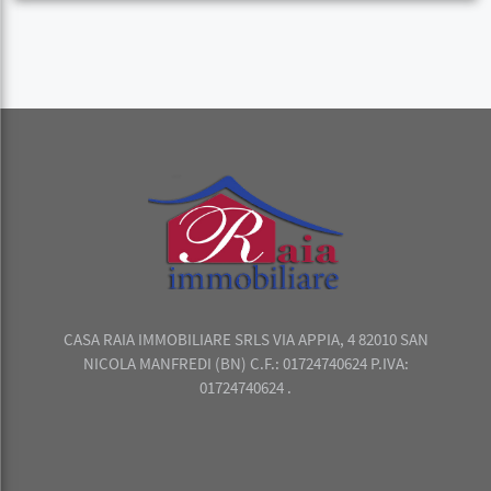
CASA RAIA IMMOBILIARE SRLS VIA APPIA, 4 82010 SAN
NICOLA MANFREDI (BN) C.F.: 01724740624 P.IVA:
01724740624 .