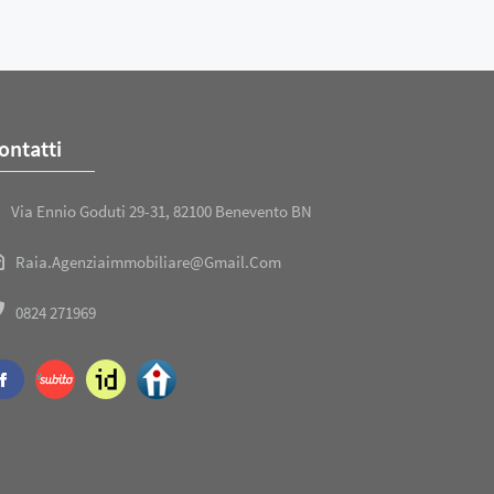
ontatti
Via Ennio Goduti 29-31, 82100 Benevento BN
Raia.agenziaimmobiliare@gmail.com
0824 271969